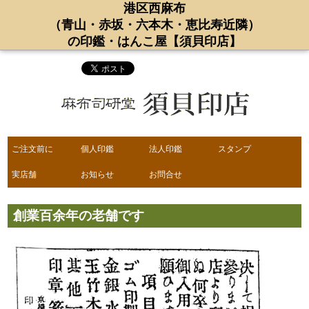
港区西麻布
（青山・赤坂・六本木・恵比寿近隣）
の印鑑・はんこ屋【須貝印店】
ご注文前に
個人印鑑
法人印鑑
スタンプ
実店舗
お知らせ
お問合せ
創業百余年の老舗です