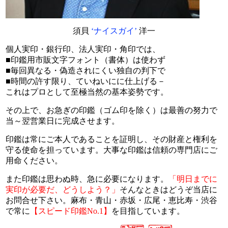
須貝
‘ナイスガイ’
洋一
個人実印・銀行印、法人実印・角印では、
■印鑑用市販文字フォント（書体）は使わず
■毎回異なる・偽造されにくい独自の判下で
■時間の許す限り、ていねいにに仕上げる－
これはプロとして至極当然の基本姿勢です。
その上で、お急ぎの印鑑（ゴム印を除く）は
最善の努力で
当～翌営業日に完成させます。
印鑑は常にご本人であることを証明し、
その財産と権利を
守る使命を担っています。
大事な印鑑は信頼の専門店にご
用命ください。
また印鑑は思わぬ時、急に必要になります。
「明日までに
実印が必要だ、どうしよう？」
そんなときはどうぞ当店に
お問合せ下さい。
麻布・青山・赤坂・広尾・恵比寿・渋谷
で
常に
【スピード印鑑No.1】
を目指しています。